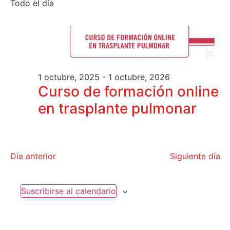
de
Todo el día
fecha.
vi
vis
de
Ev
1 octubre, 2025
-
1 octubre, 2026
Curso de formación online
en trasplante pulmonar
Día anterior
Siguiente día
Suscribirse al calendario