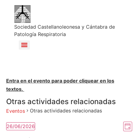
Sociedad Castellanoleonesa y Cántabra de
Patología Respiratoria
Entra en el evento para poder cliquear en los
textos.
Otras actividades relacionadas
Otras actividades relacionadas
Eventos
Na
Na
26/06/2026
Día
Selecciona
de
la