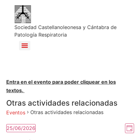
Sociedad Castellanoleonesa y Cántabra de
Patología Respiratoria
Entra en el evento para poder cliquear en los
textos.
Otras actividades relacionadas
Otras actividades relacionadas
Eventos
Na
Na
25/06/2026
Día
Selecciona
de
la