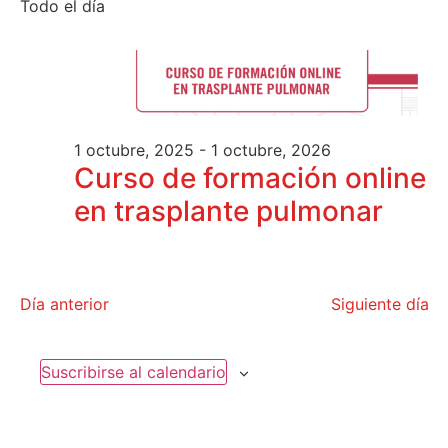
de
Todo el día
fecha.
vi
vis
de
Ev
1 octubre, 2025
-
1 octubre, 2026
Curso de formación online
en trasplante pulmonar
Día anterior
Siguiente día
Suscribirse al calendario