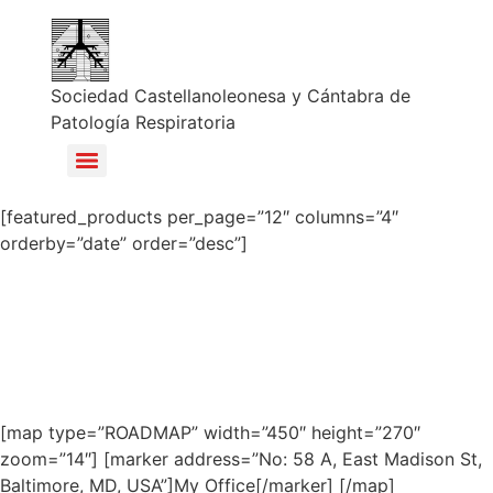
Sociedad Castellanoleonesa y Cántabra de
Patología Respiratoria
[featured_products per_page=”12″ columns=”4″
orderby=”date” order=”desc”]
[map type=”ROADMAP” width=”450″ height=”270″
zoom=”14″] [marker address=”No: 58 A, East Madison St,
Baltimore, MD, USA”]My Office[/marker] [/map]