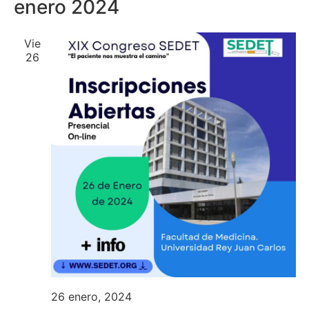
de
enero 2024
fecha.
vi
vis
de
Vie
26
Ev
26 enero, 2024