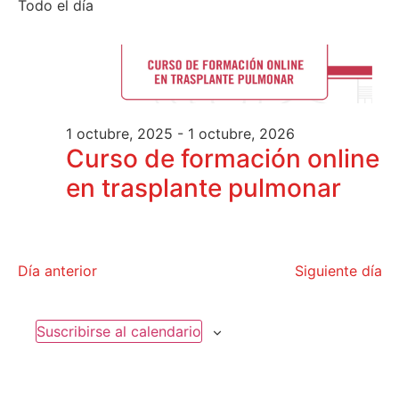
de
Todo el día
fecha.
vi
vis
de
Ev
1 octubre, 2025
-
1 octubre, 2026
Curso de formación online
en trasplante pulmonar
Día anterior
Siguiente día
Suscribirse al calendario