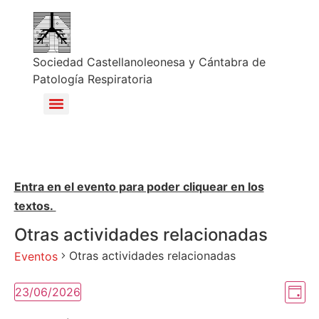
Sociedad Castellanoleonesa y Cántabra de
Patología Respiratoria
Entra en el evento para poder cliquear en los
textos.
Otras actividades relacionadas
Otras actividades relacionadas
Eventos
Na
Na
23/06/2026
Día
Selecciona
de
la