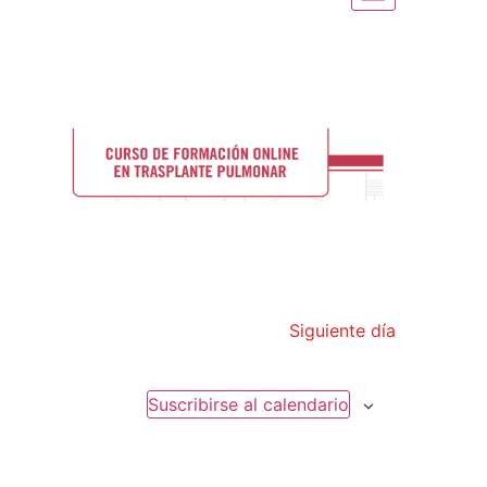
de
de
vistas
vistas
de
Evento
Siguiente día
Suscribirse al calendario